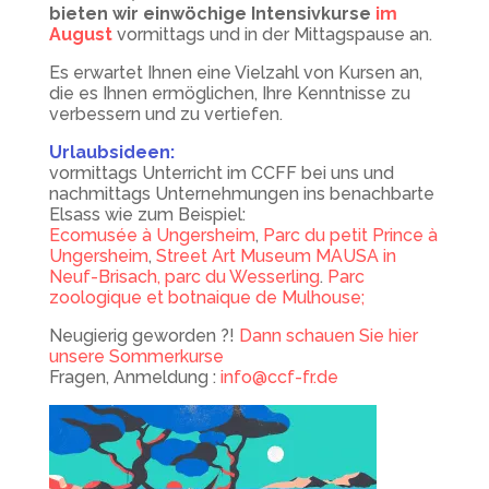
bieten wir einwöchige Intensivkurse
im
August
vormittags und in der Mittagspause an.
Es erwartet Ihnen eine Vielzahl von Kursen an,
die es Ihnen ermöglichen, Ihre Kenntnisse zu
verbessern und zu vertiefen.
Urlaubsideen:
vormittags Unterricht im CCFF bei uns und
nachmittags Unternehmungen ins benachbarte
Elsass wie zum Beispiel:
Ecomusée à Ungersheim
,
Parc du petit Prince à
Ungersheim
,
Street Art Museum MAUSA in
Neuf-Brisach,
parc du Wesserling
.
Parc
zoologique et botnaique de Mulhouse;
Neugierig geworden ?!
Dann schauen Sie hier
unsere Sommerkurse
Fragen, Anmeldung :
info@ccf-fr.de