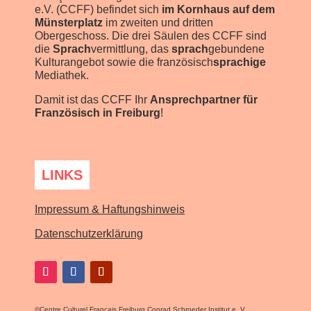
e.V. (CCFF) befindet sich
im Kornhaus auf dem
Münsterplatz
im zweiten und dritten
Obergeschoss. Die drei Säulen des CCFF sind
die
Sprach
vermittlung, das
sprach
gebundene
Kulturangebot sowie die französisch
sprachige
Mediathek.
Damit ist das CCFF Ihr
Ansprechpartner für
Französisch in Freiburg
!
LINKS
Impressum & Haftungshinweis
Datenschutzerklärung
©
Centre Culturel Français Freiburg Conrad Schroeder Institut e. V.