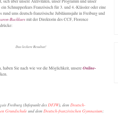
 sich über unsere Aktivitäten, unser Programm und unser
ein Schnupperkurs Französisch für 3. und 4.-Klässler oder eine
 rund ums deutsch-französische Jubiläumsjahr in Freiburg und
aron-Backkurs
mit der Direktorin des CCF, Florence
ndrücke:
eit. Das leckere Resultat!
n, haben Sie nach wie vor die Möglichkeit, unsere
Online-
cken.
ais Freiburg (Infopunkt des
DFJW
), dem
Deutsch-
hen Grundschule
und dem
Deutsch-französischen Gymnasium
;