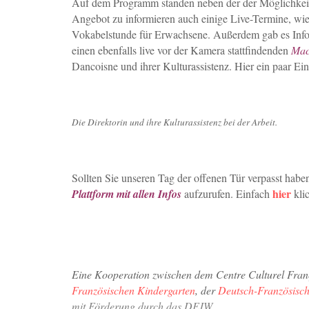
Auf dem Programm standen neben der der Möglichkeit,
Angebot zu informieren auch einige Live-Termine, wie 
Vokabelstunde für Erwachsene. Außerdem gab es Infos
einen ebenfalls live vor der Kamera stattfindenden
Mac
Dancoisne und ihrer Kulturassistenz. Hier ein paar Ei
Die Direktorin und ihre Kulturassistenz bei der Arb
Sollten Sie unseren Tag der offenen Tür verpasst habe
hier
Plattform mit allen Infos
aufzurufen. Einfach
kli
Eine Kooperation zwischen dem Centre Culturel Franç
Französischen Kindergarten
, der
Deutsch-Französisc
m
it Förderung durch das DFJW