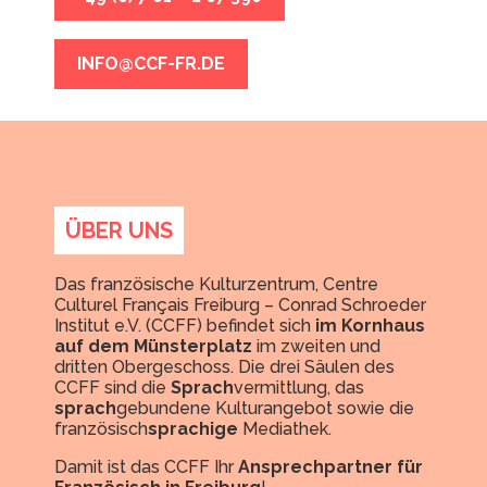
INFO@CCF-FR.DE
ÜBER UNS
Das französische Kulturzentrum, Centre
Culturel Français Freiburg – Conrad Schroeder
Institut e.V. (CCFF) befindet sich
im Kornhaus
auf dem Münsterplatz
im zweiten und
dritten Obergeschoss. Die drei Säulen des
CCFF sind die
Sprach
vermittlung, das
sprach
gebundene Kulturangebot sowie die
französisch
sprachige
Mediathek.
Damit ist das CCFF Ihr
Ansprechpartner für