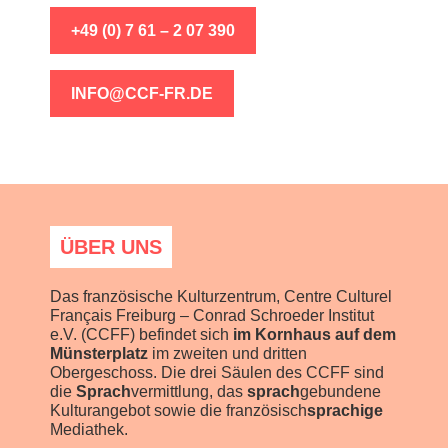
+49 (0) 7 61 – 2 07 390
INFO@CCF-FR.DE
ÜBER UNS
Das französische Kulturzentrum, Centre Culturel
Français Freiburg – Conrad Schroeder Institut
e.V. (CCFF) befindet sich
im Kornhaus auf dem
Münsterplatz
im zweiten und dritten
Obergeschoss. Die drei Säulen des CCFF sind
die
Sprach
vermittlung, das
sprach
gebundene
Kulturangebot sowie die französisch
sprachige
Mediathek.