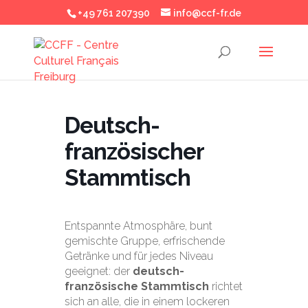
+49 761 207390
info@ccf-fr.de
Deutsch-
französischer
Stammtisch
Entspannte Atmosphäre, bunt
gemischte Gruppe, erfrischende
Getränke und für jedes Niveau
geeignet: der
deutsch-
französische Stammtisch
richtet
sich an alle, die in einem lockeren