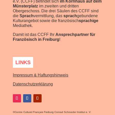
e.V. (CCFF) befindet sich
im Kornhaus auf dem
Münsterplatz
im zweiten und dritten
Obergeschoss. Die drei Säulen des CCFF sind
die
Sprach
vermittlung, das
sprach
gebundene
Kulturangebot sowie die französisch
sprachige
Mediathek.
Damit ist das CCFF Ihr
Ansprechpartner für
Französisch in Freiburg
!
LINKS
Impressum & Haftungshinweis
Datenschutzerklärung
©
Centre Culturel Français Freiburg Conrad Schroeder Institut e. V.