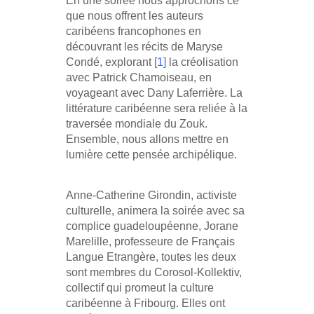
En une soirée nous approchons ce
que nous offrent les auteurs
caribéens francophones en
découvrant les récits de Maryse
Condé, explorant
[1]
la créolisation
avec Patrick Chamoiseau, en
voyageant avec Dany Laferrière. La
littérature caribéenne sera reliée à la
traversée mondiale du Zouk.
Ensemble, nous allons mettre en
lumière cette pensée archipélique.
Anne-Catherine Girondin, activiste
culturelle, animera la soirée avec sa
complice guadeloupéenne, Jorane
Marelille, professeure de Français
Langue Etrangère, toutes les deux
sont membres du Corosol-Kollektiv,
collectif qui promeut la culture
caribéenne à Fribourg. Elles ont