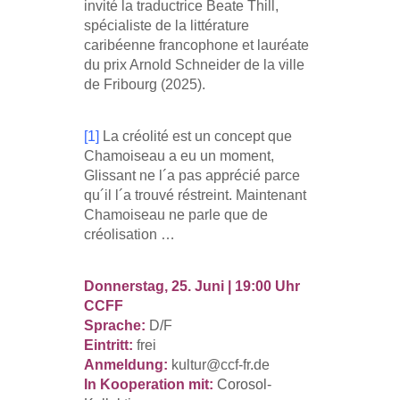
invité la traductrice Beate Thill,
spécialiste de la littérature
caribéenne francophone et lauréate
du prix Arnold Schneider de la ville
de Fribourg (2025).
[1]
La créolité est un concept que
Chamoiseau a eu un moment,
Glissant ne l´a pas apprécié parce
qu´il l´a trouvé réstreint. Maintenant
Chamoiseau ne parle que de
créolisation …
Donnerstag, 25. Juni | 19:00 Uhr
CCFF
Sprache:
D/F
Eintritt:
frei
Anmeldung:
kultur@ccf-fr.de
In Kooperation mit:
C
orosol-