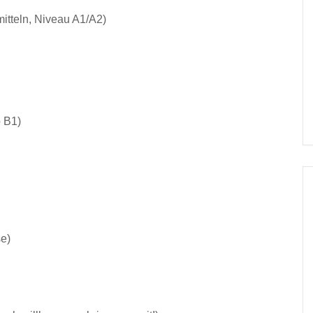
mitteln, Niveau A1/A2)
b B1)
se)