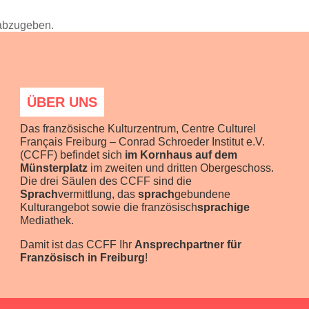
abzugeben.
ÜBER UNS
Das französische Kulturzentrum, Centre Culturel
Français Freiburg – Conrad Schroeder Institut e.V.
(CCFF) befindet sich
im Kornhaus auf dem
Münsterplatz
im zweiten und dritten Obergeschoss.
Die drei Säulen des CCFF sind die
Sprach
vermittlung, das
sprach
gebundene
Kulturangebot sowie die französisch
sprachige
Mediathek.
Damit ist das CCFF Ihr
Ansprechpartner für
Französisch in Freiburg
!