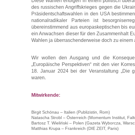
Diese Wahlen erfolgen in einem politisch über
des russischen Angriffskrieges gegen die Ukra
Präsidentschaftswahlen in den USA bestimmen 
nationalradikaler Parteien ist besorgniserr
übereinstimmend aus europaskeptischen bis eur
ein Anwachsen dieser für den Zusammenhalt Euro
Wahlen ja überraschenderweise doch zu einem
Wir wollen den Ausgang und die Konsequen
„Europäische Perspektiven“ mit den vier Korre
18. Januar 2024 bei der Veranstaltung „Die 
waren.
Mitwirkende:
Birgit Schönau – Italien (Publizistin, Rom)
Natascha Strobl – Österreich (Momentum Institut, Falt
Bartosz T. Wieliński – Polen (Gazeta Wyborcza, Wars
Matthias Krupa – Frankreich (DIE ZEIT, Paris)