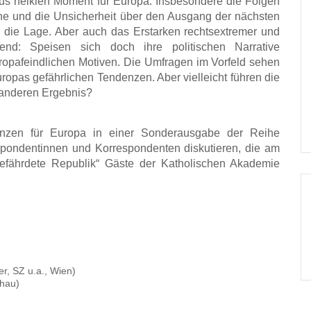
aus heiklen Moment für Europa. Insbesondere die Folgen
ine und die Unsicherheit über den Ausgang der nächsten
die Lage. Aber auch das Erstarken rechtsextremer und
egend: Speisen sich doch ihre politischen Narrative
opafeindlichen Motiven. Die Umfragen im Vorfeld sehen
pas gefährlichen Tendenzen. Aber vielleicht führen die
 anderen Ergebnis?
zen für Europa in einer Sonderausgabe der Reihe
spondentinnen und Korrespondenten diskutieren, die am
gefährdete Republik“ Gäste der Katholischen Akademie
er, SZ u.a., Wien)
chau)