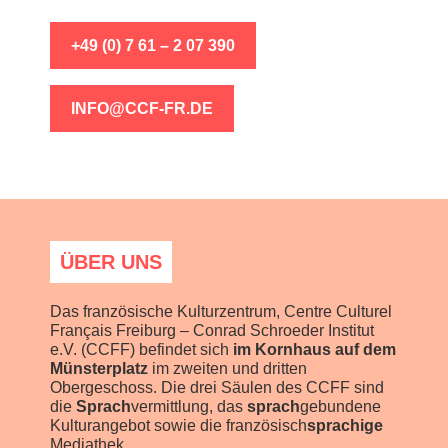
+49 (0) 7 61 – 2 07 390
INFO@CCF-FR.DE
ÜBER UNS
Das französische Kulturzentrum, Centre Culturel
Français Freiburg – Conrad Schroeder Institut
e.V. (CCFF) befindet sich
im Kornhaus auf dem
Münsterplatz
im zweiten und dritten
Obergeschoss. Die drei Säulen des CCFF sind
die
Sprach
vermittlung, das
sprach
gebundene
Kulturangebot sowie die französisch
sprachige
Mediathek.