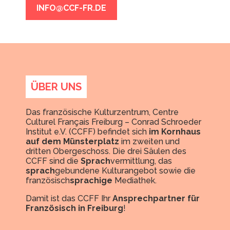
INFO@CCF-FR.DE
ÜBER UNS
Das französische Kulturzentrum, Centre
Culturel Français Freiburg – Conrad Schroeder
Institut e.V. (CCFF) befindet sich
im Kornhaus
auf dem Münsterplatz
im zweiten und
dritten Obergeschoss. Die drei Säulen des
CCFF sind die
Sprach
vermittlung, das
sprach
gebundene Kulturangebot sowie die
französisch
sprachige
Mediathek.
Damit ist das CCFF Ihr
Ansprechpartner für
Französisch in Freiburg
!