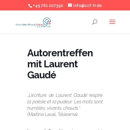
+49 761 207390
info@ccf-fr.de
Autorentreffen
mit Laurent
Gaudé
„L’écriture de Laurent Gaudé respire
la poésie et la pudeur. Les mots sont
humbles, vivants, chauds.“
(Martine Laval, Télérama)